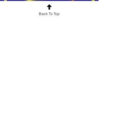
Back To Top
Free
Guidebook:
The Spiral of