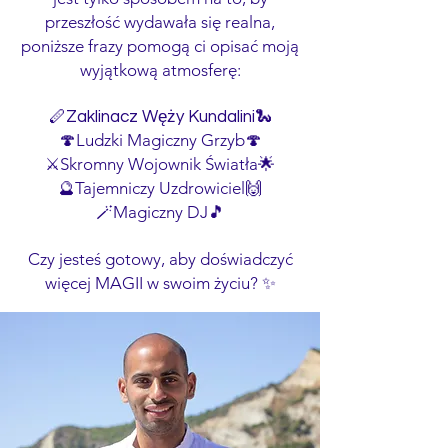
przeszłość wydawała się realna,
poniższe frazy pomogą ci opisać moją
wyjątkową atmosferę:
🪈Zaklinacz Węży Kundalini🐍
🍄Ludzki Magiczny Grzyb🍄
⚔️Skromny Wojownik Światła🌟
🔮Tajemniczy Uzdrowiciel🙌
🪄Magiczny DJ🎵
Czy jesteś gotowy, aby doświadczyć
więcej MAGII w swoim życiu? ✨