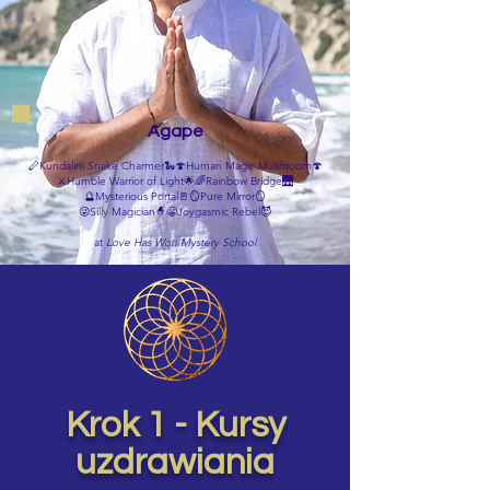
Agape
Kundalini Snake Charmer
🍄Human Magic Mushroom🍄
🪈
🐍
⚔️Humble Warrior of Light🌟
🌈Rainbow Bridge🌉
🔮Mysterious Portal🚪
🪞Pure Mirror🪞
😜Silly Magician🧙😁
Joygasmic Rebel😈
at
Love Has Won Mystery School
Krok 1 - Kursy
uzdrawiania