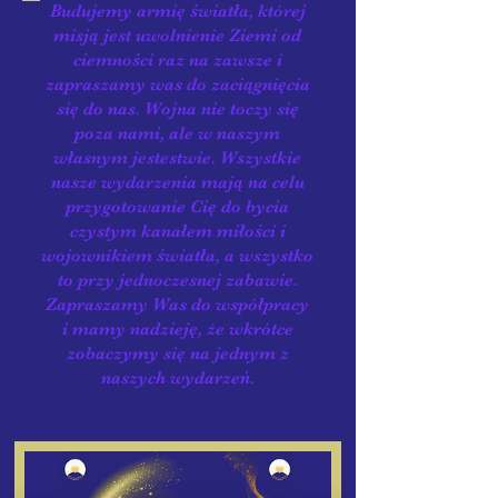
Budujemy armię światła, której
misją jest uwolnienie Ziemi od
ciemności raz na zawsze i
zapraszamy was do zaciągnięcia
się do nas. Wojna nie toczy się
poza nami, ale w naszym
własnym jestestwie. Wszystkie
nasze wydarzenia mają na celu
przygotowanie Cię do bycia
czystym kanałem miłości i
wojownikiem światła, a wszystko
to przy jednoczesnej zabawie.
Zapraszamy Was do współpracy
i mamy nadzieję, że wkrótce
zobaczymy się na jednym z
naszych wydarzeń.