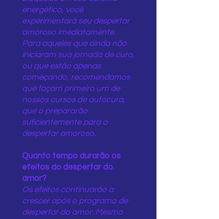
energético, você
experimentará seu despertar
amoroso imediatamente.
Para aqueles que ainda não
iniciaram sua jornada de cura,
ou que estão apenas
começando, recomendamos
que façam primeiro um de
nossos cursos de autocura,
que o prepararão
suficientemente para o
despertar amoroso.
Quanto tempo durarão os
efeitos do despertar do
amor?
Os efeitos continuarão a
crescer após o programa de
despertar do amor. Mesmo