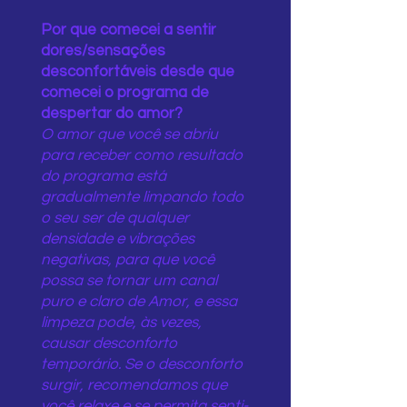
Por que comecei a sentir
dores/sensações
desconfortáveis ​​desde que
comecei o programa de
despertar do amor?
O amor que você se abriu
para receber como resultado
do programa está
gradualmente limpando todo
o seu ser de qualquer
densidade e vibrações
negativas, para que você
possa se tornar um canal
puro e claro de Amor, e essa
limpeza pode, às vezes,
causar desconforto
temporário. Se o desconforto
surgir, recomendamos que
você relaxe e se permita senti-