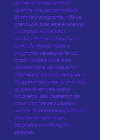
que você tenha sentido
apenas um pequeno efeito
durante o programa, não se
preocupe, pois este é apenas
o começo e os efeitos
continuarão a aumentar a
partir de agora. Fazer o
programa de despertar do
amor ajudará você a se
conscientizar do que está
impedindo você de vivenciar o
despertar do amor e, uma vez
que você remova esses
bloqueios, seu despertar do
amor acontecerá. Nossos
cursos de autocura ajudarão
você a remover esses
bloqueios o mais rápido
possível.