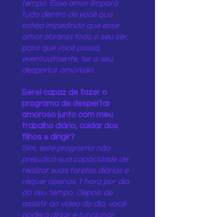
tempo. Esse amor limpará
tudo dentro de você que
esteja impedindo que esse
amor abranja todo o seu ser,
para que você possa,
eventualmente, ter o seu
despertar amoroso.
Serei capaz de fazer o
programa de despertar
amoroso junto com meu
trabalho diário, cuidar dos
filhos e dirigir?
Sim, este programa não
prejudica sua capacidade de
realizar suas tarefas diárias e
requer apenas 1 hora por dia
do seu tempo. Depois de
assistir ao vídeo do dia, você
poderá dirigir e funcionar