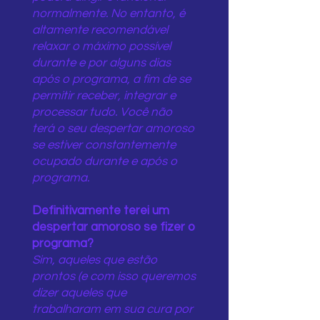
normalmente. No entanto, é
altamente recomendável
relaxar o máximo possível
durante e por alguns dias
após o programa, a fim de se
permitir receber, integrar e
processar tudo. Você não
terá o seu despertar amoroso
se estiver constantemente
ocupado durante e após o
programa.
Definitivamente terei um
despertar amoroso se fizer o
programa?
Sim, aqueles que estão
prontos (e com isso queremos
dizer aqueles que
trabalharam em sua cura por