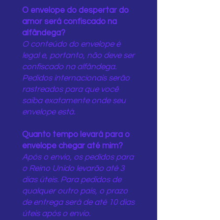
O envelope do despertar do
amor será confiscado na
alfândega?
O conteúdo do envelope é
legal e, portanto, não deve ser
confiscado na alfândega.
Pedidos internacionais serão
rastreados para que você
saiba exatamente onde seu
envelope está.
Quanto tempo levará para o
envelope chegar até mim?
Após o envio, os pedidos para
o Reino Unido levarão até 3
dias úteis. Para pedidos de
qualquer outro país, o prazo
de entrega será de até 10 dias
úteis após o envio.