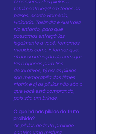
O consumo das pílulas é
totalmente legal em todos os
países, exceto Romênia,
Holanda, Tailândia e Austrália.
No entanto, para que
possamos entregá-las
legalmente a você, tomamos
medidas como informar que:
a) nossa intenção de entregá-
las é apenas para fins
decorativos, b) essas pílulas
são memorabilia dos filmes
Matrix e c) as pílulas não são o
que você está comprando,
pois são um brinde.
O que há nas pílulas do fruto
proibido?
As pílulas do fruto proibido
contêm uma mistura