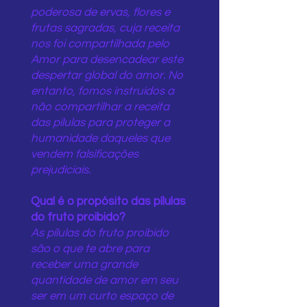
poderosa de ervas, flores e
frutas sagradas, cuja receita
nos foi compartilhada pelo
Amor para desencadear este
despertar global do amor. No
entanto, fomos instruídos a
não compartilhar a receita
das pílulas para proteger a
humanidade daqueles que
vendem falsificações
prejudiciais.
Qual é o propósito das pílulas
do fruto proibido?
As pílulas do fruto proibido
são o que te abre para
receber uma grande
quantidade de amor em seu
ser em um curto espaço de