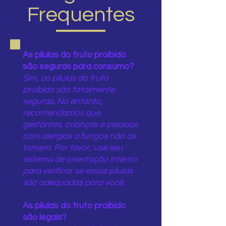
Frequentes
As pílulas do fruto proibido
são seguras para consumo?
Sim, as pílulas do fruto
proibido são totalmente
seguras. No entanto,
recomendamos que
gestantes, crianças e pessoas
com alergias a fungos não as
tomem. Por favor, use seu
sistema de orientação interno
para verificar se essas pílulas
são adequadas para você.
As pílulas do fruto proibido
são legais?