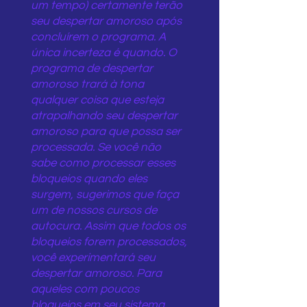
um tempo) certamente terão
seu despertar amoroso após
concluírem o programa. A
única incerteza é quando. O
programa de despertar
amoroso trará à tona
qualquer coisa que esteja
atrapalhando seu despertar
amoroso para que possa ser
processada. Se você não
sabe como processar esses
bloqueios quando eles
surgem, sugerimos que faça
um de nossos cursos de
autocura. Assim que todos os
bloqueios forem processados,
você experimentará seu
despertar amoroso. Para
aqueles com poucos
bloqueios em seu sistema