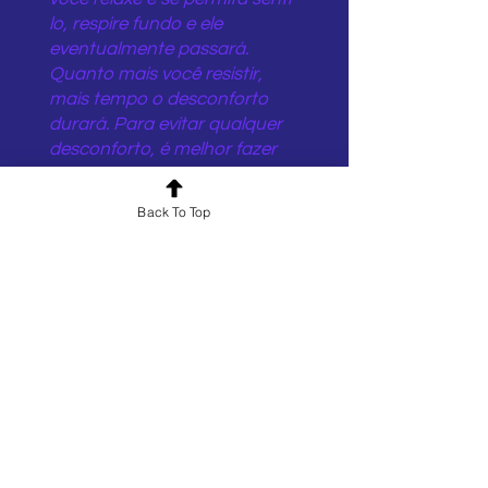
lo, respire fundo e ele
eventualmente passará.
Quanto mais você resistir,
mais tempo o desconforto
durará. Para evitar qualquer
desconforto, é melhor fazer
um de nossos cursos de cura
antes de iniciar o programa
Back To Top
de despertar do amor.
Se eu tiver alguma dúvida,
como posso entrar em
contato com você?
Você pode entrar em contato
conosco usando o formulário
de contato abaixo.